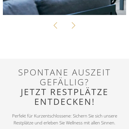
HOLZAPFEL WOCHE (21 TAGE)
21
ÜBERNACHTUNGEN
SPONTANE AUSZEIT
GEFÄLLIG?
JETZT RESTPLÄTZE
DETAILS
ANFRAGEN
BUCHEN
ENTDECKEN!
Perfekt für Kurzentschlossene: Sichern Sie sich unsere
Restplätze und erleben Sie Wellness mit allen Sinnen.