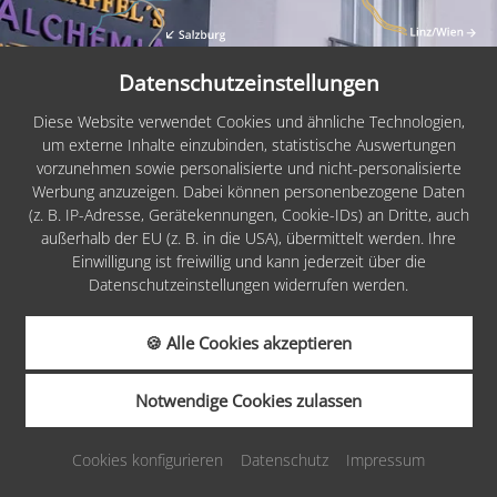
Datenschutzeinstellungen
PARTNER &
Diese Website verwendet Cookies und ähnliche Technologien,
AUSZEICHNUNGEN
um externe Inhalte einzubinden, statistische Auswertungen
vorzunehmen sowie personalisierte und nicht-personalisierte
Datenschutz
Datenschutz
Werbung anzuzeigen. Dabei können personenbezogene Daten
k
Dieser Inhalt ist nur
Dieser Inhalt ist nur
(z. B. IP-Adresse, Gerätekennungen, Cookie-IDs) an Dritte, auch
sichtbar wenn Sie Cookies
sichtbar wenn Sie Cookies
außerhalb der EU (z. B. in die USA), übermittelt werden. Ihre
von "RELAX Guide &
von "RELAX Guide &
Einwilligung ist freiwillig und kann jederzeit über die
Datenschutzeinstellungen widerrufen werden.
Magazin Werner Medien
Magazin Werner Medien
GmbH" akzeptieren.
GmbH" akzeptieren.
Akzeptieren
Einstellungen
Akzeptieren
Einstellungen
🍪 Alle Cookies akzeptieren
Notwendige Cookies zulassen
ANFRAGEN
BUCHEN
Cookies konfigurieren
Datenschutz
Impressum
GUTSCHEINE
KARRIERE
Sitemap