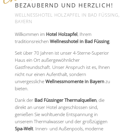
BEZAUBERND UND HERZLICH!
WELLNESSHOTEL HOLZAPFEL IN BAD FÜSSING,
BAYERN
Willkommen im
Hotel Holzapfel
, Ihrem
traditionsreichen
Wellnesshotel in Bad Füssing
.
Seit über 70 Jahren ist unser 4-Sterne-Superior
Haus ein Ort außergewöhnlicher
Gastfreundschaft. Unser Anspruch ist es, Ihnen
nicht nur einen Aufenthalt, sondern
unvergessliche
Wellnessmomente in Bayern
zu
bieten.
Dank der
Bad Füssinger Thermalquellen
, die
direkt an unser Hotel angeschlossen sind,
genießen Sie wohltuende Entspannung in
unserem Thermalwasser und der großzügigen
Spa-Welt
. Innen- und Außenpools, moderne