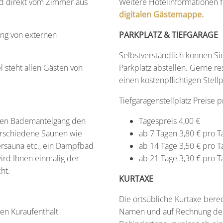
d direkt vom Zimmer aus
Weitere Hotelinformationen fi
digitalen Gästemappe.
ung von externen
PARKPLATZ & TIEFGARAGE
Selbstverständlich können Si
 steht allen Gästen von
Parkplatz abstellen. Gerne re
einen kostenpflichtigen Stellp
Tiefgaragenstellplatz Preise 
 den Bademantelgang den
Tagespreis 4,00 €
erschiedene Saunen wie
ab 7 Tagen 3,80 € pro T
ersauna etc., ein Dampfbad
ab 14 Tage 3,50 € pro T
ird Ihnen einmalig der
ab 21 Tage 3,30 € pro T
ht.
KURTAXE
Die ortsübliche Kurtaxe bere
gen Kuraufenthalt
Namen und auf Rechnung der