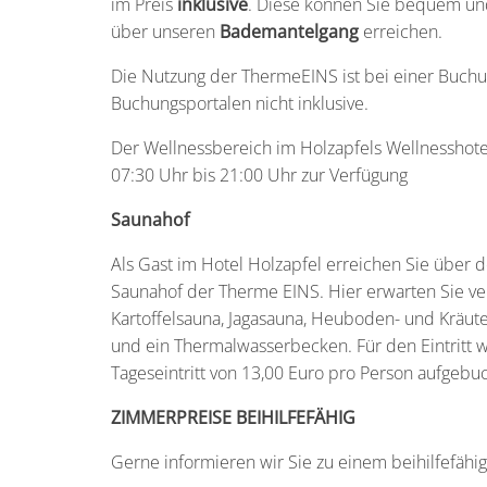
im Preis
inklusive
. Diese können Sie bequem un
über unseren
Bademantelgang
erreichen.
Die Nutzung der ThermeEINS ist bei einer Buch
Buchungsportalen nicht inklusive.
Der Wellnessbereich im Holzapfels Wellnesshotel
07:30 Uhr bis 21:00 Uhr zur Verfügung
Saunahof
Als Gast im Hotel Holzapfel erreichen Sie über
Saunahof der Therme EINS. Hier erwarten Sie v
Kartoffelsauna, Jagasauna, Heuboden- und Kräut
und ein Thermalwasserbecken. Für den Eintritt w
Tageseintritt von 13,00 Euro pro Person aufgebuc
ZIMMERPREISE BEIHILFEFÄHIG
Gerne informieren wir Sie zu einem beihilfefähi