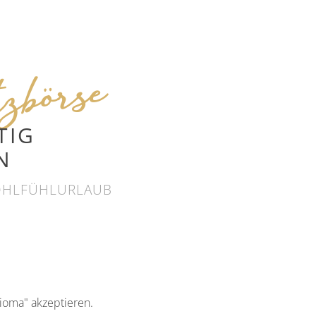
tzbörse
TIG
N
OHLFÜHLURLAUB
Vioma" akzeptieren.