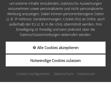
um externe Inhalte einzubinden, statistische Auswertungen
Impressum
vorzunehmen sowie personalisierte und nicht-personalisierte
Werbung anzuzeigen. Dabei können personenbezogene Daten
Datenschutz
(z. B. IP-Adresse, Gerätekennungen, Cookie-IDs) an Dritte, auch
Cookies
außerhalb der EU (z. B. in die USA), übermittelt werden. Ihre
Einwilligung ist freiwillig und kann jederzeit über die
Barrierefreiheit
Datenschutzeinstellungen widerrufen werden.
AGB
🍪 Alle Cookies akzeptieren
Infos
Notwendige Cookies zulassen
ANFRAGEN
BUCHEN
made by
Cookies konfigurieren
Datenschutz
Impressum
GUTSCHEINE
KARRIERE