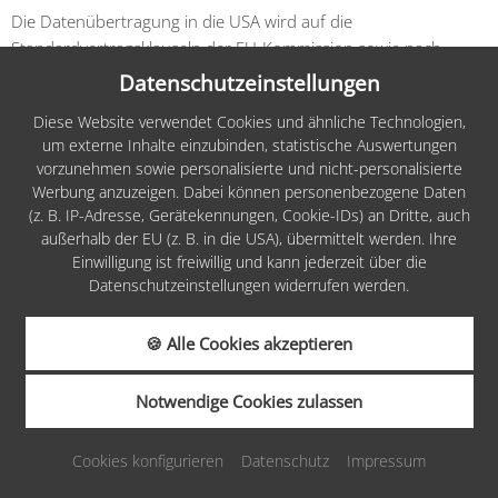
Die Datenübertragung in die USA wird auf die
Standardvertragsklauseln der EU-Kommission sowie nach
Aussage von Vimeo auf „berechtigte Geschäftsinteressen“
Datenschutzeinstellungen
gestützt. Details finden Sie hier:
https://vimeo.com/privacy
.
Diese Website verwendet Cookies und ähnliche Technologien,
Weitere Informationen zum Umgang mit Nutzerdaten finden
um externe Inhalte einzubinden, statistische Auswertungen
vorzunehmen sowie personalisierte und nicht-personalisierte
Sie in der Datenschutzerklärung von Vimeo unter:
Werbung anzuzeigen. Dabei können personenbezogene Daten
https://vimeo.com/privacy
.
(z. B. IP-Adresse, Gerätekennungen, Cookie-IDs) an Dritte, auch
außerhalb der EU (z. B. in die USA), übermittelt werden. Ihre
Das Unternehmen verfügt über eine Zertifizierung nach dem
Einwilligung ist freiwillig und kann jederzeit über die
„EU-US Data Privacy Framework“ (DPF). Der DPF ist ein
Datenschutzeinstellungen widerrufen werden.
Übereinkommen zwischen der Europäischen Union und den
USA, der die Einhaltung europäischer Datenschutzstandards
🍪 Alle Cookies akzeptieren
bei Datenverarbeitungen in den USA gewährleisten soll. Jedes
nach dem DPF zertifizierte Unternehmen verpflichtet sich, diese
Notwendige Cookies zulassen
Datenschutzstandards einzuhalten. Weitere Informationen
ANFRAGEN
BUCHEN
hierzu erhalten Sie vom Anbieter unter folgendem Link:
https://www.dataprivacyframework.gov/participant/5711
.
Cookies konfigurieren
Datenschutz
Impressum
GUTSCHEINE
KARRIERE
Instagram Plugin