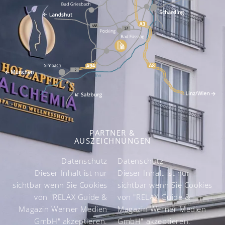
PARTNER &
AUSZEICHNUNGEN
Datenschutz
Datenschutz
k
Dieser Inhalt ist nur
Dieser Inhalt ist nur
sichtbar wenn Sie Cookies
sichtbar wenn Sie Cookies
von "RELAX Guide &
von "RELAX Guide &
Magazin Werner Medien
Magazin Werner Medien
GmbH" akzeptieren.
GmbH" akzeptieren.