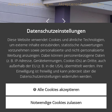
Akzeptieren
Einstellungen
Akzeptieren
Einstellungen
Datenschutzeinstellungen
Sitemap
Diese Website verwendet Cookies und ähnliche Technologien,
um externe Inhalte einzubinden, statistische Auswertungen
Impressum
vorzunehmen sowie personalisierte und nicht-personalisierte
Werbung anzuzeigen. Dabei können personenbezogene Daten
Datenschutz
(z. B. IP-Adresse, Gerätekennungen, Cookie-IDs) an Dritte, auch
Cookies
außerhalb der EU (z. B. in die USA), übermittelt werden. Ihre
Einwilligung ist freiwillig und kann jederzeit über die
Barrierefreiheit
Datenschutzeinstellungen widerrufen werden.
AGB
🍪 Alle Cookies akzeptieren
Infos
Notwendige Cookies zulassen
ANFRAGEN
BUCHEN
made by