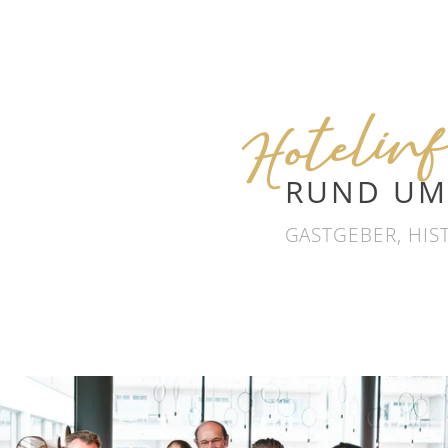
Hotelinf
RUND U
GASTGEBER, HIS