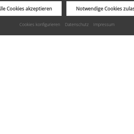
Holidaycheck sehen wollen müssen Sie Cookies
Alle Cookies akzeptieren
Notwendige Cookies zula
von holidaycheck.de akzeptieren!
C
Akzeptieren
Einstellungen
Cookies konfigurieren
Datenschutz
Impressum
G
Akze
essum
Datenschutz
Cookies
Barrierefreiheit
made by