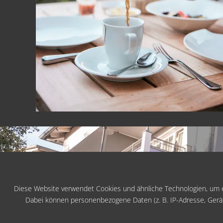
Inklusiv
SIE FINDEN UNS
LEISTUNGEN
Diese Website verwendet Cookies und ähnliche Technologien, um e
Thermalbadstr. 4+5
Dabei können personenbezogene Daten (z. B. IP-Adresse, Geräteke
94072 Bad Füssing