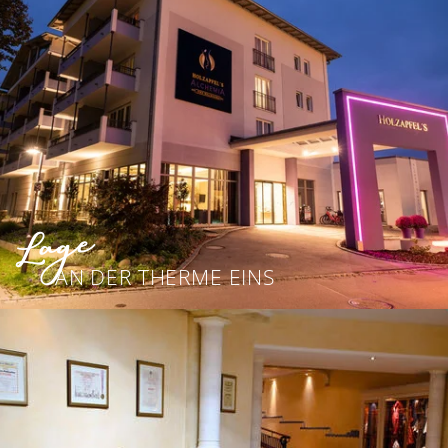
Lage
AN DER THERME EINS