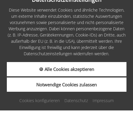
Sitemap
Diese Website verwendet Cookies und ähnliche Technologien,
um externe Inhalte einzubinden, statistische Auswertungen
Impressum
vorzunehmen sowie personalisierte und nicht-personalisierte
Werbung anzuzeigen. Dabei können personenbezogene Daten
Datenschutz
(z. B. IP-Adresse, Gerätekennungen, Cookie-IDs) an Dritte, auch
Cookies
außerhalb der EU (z. B. in die USA), übermittelt werden. Ihre
Einwilligung ist freiwillig und kann jederzeit über die
Barrierefreiheit
Datenschutzeinstellungen widerrufen werden.
AGB
🍪 Alle Cookies akzeptieren
Infos
Notwendige Cookies zulassen
ANFRAGEN
BUCHEN
made by
Cookies konfigurieren
Datenschutz
Impressum
GUTSCHEINE
KARRIERE