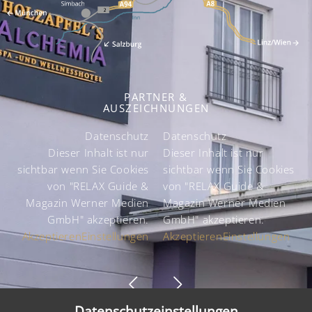
PARTNER &
AUSZEICHNUNGEN
Datenschutz
Datenschutz
k
Dieser Inhalt ist nur
Dieser Inhalt ist nur
sichtbar wenn Sie Cookies
sichtbar wenn Sie Cookies
von "RELAX Guide &
von "RELAX Guide &
Magazin Werner Medien
Magazin Werner Medien
GmbH" akzeptieren.
GmbH" akzeptieren.
Akzeptieren
Einstellungen
Akzeptieren
Einstellungen
Datenschutzeinstellungen