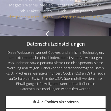
Magazin Werner Medien
Magazin Werner Medien
GmbH" akzeptieren.
GmbH" akzeptieren.
Akzeptieren
Einstellungen
Akzeptieren
Einstellungen
Datenschutzeinstellungen
Sitemap
Diese Website verwendet Cookies und ähnliche Technologien,
um externe Inhalte einzubinden, statistische Auswertungen
Impressum
vorzunehmen sowie personalisierte und nicht-personalisierte
Datenschutz
Werbung anzuzeigen. Dabei können personenbezogene Daten
(z. B. IP-Adresse, Gerätekennungen, Cookie-IDs) an Dritte, auch
Cookies
außerhalb der EU (z. B. in die USA), übermittelt werden. Ihre
Einwilligung ist freiwillig und kann jederzeit über die
Barrierefreiheit
Datenschutzeinstellungen widerrufen werden.
AGB
🍪 Alle Cookies akzeptieren
Infos