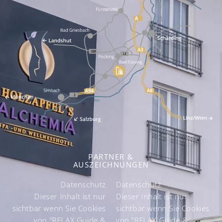
PARTNER &
AUSZEICHNUNGEN
Datenschutz
Datenschutz
k
Dieser Inhalt ist nur
Dieser Inhalt ist nur
sichtbar wenn Sie Cookies
sichtbar wenn Sie Cookies
von "RELAX Guide &
von "RELAX Guide &