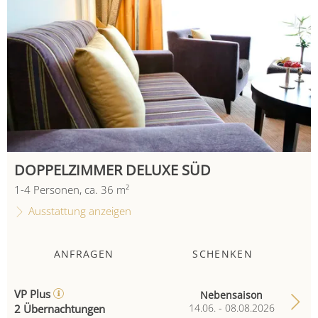
DOPPELZIMMER DELUXE SÜD
1
-
4
Personen
,
ca.
36
m²
Ausstattung anzeigen
ANFRAGEN
SCHENKEN
VP Plus
Nebensaison
2 Übernachtungen
14.06. - 08.08.2026