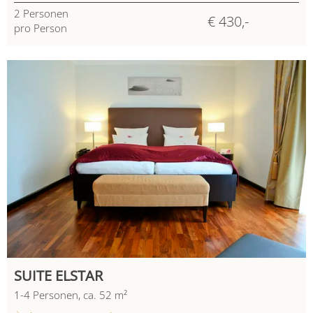
2
Personen
€ 430,-
pro Person
SUITE ELSTAR
1
-
4
Personen
,
ca.
52
m²