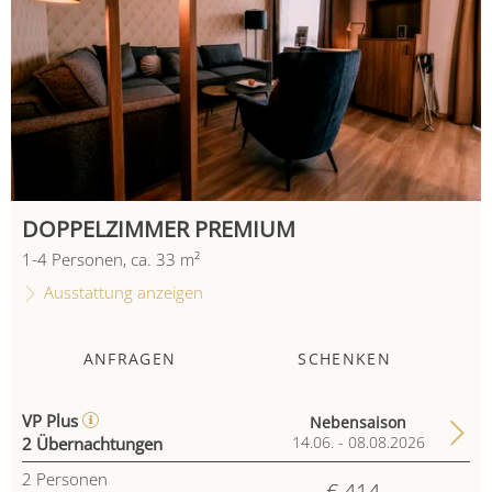
DOPPELZIMMER PREMIUM
1
-
4
Personen
,
ca.
33
m²
Ausstattung anzeigen
ANFRAGEN
SCHENKEN
VP Plus
Nebensaison
2 Übernachtungen
14.06. - 08.08.2026
2
Personen
€ 414,-