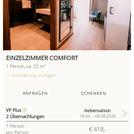
EINZELZIMMER COMFORT
1
Person
,
ca.
22
m²
Ausstattung anzeigen
ANFRAGEN
SCHENKEN
VP Plus
Nebensaison
2 Übernachtungen
14.06. - 08.08.2026
1
Person
€ 418,-
pro Person