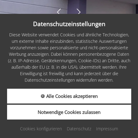
Datenschutzeinstellungen
Sitemap
Diese Website verwendet Cookies und ähnliche Technologien,
um externe Inhalte einzubinden, statistische Auswertungen
Impressum
vorzunehmen sowie personalisierte und nicht-personalisierte
Werbung anzuzeigen. Dabei können personenbezogene Daten
Datenschutz
(z. B. IP-Adresse, Gerätekennungen, Cookie-IDs) an Dritte, auch
Cookies
außerhalb der EU (z. B. in die USA), übermittelt werden. Ihre
Einwilligung ist freiwillig und kann jederzeit über die
Barrierefreiheit
Datenschutzeinstellungen widerrufen werden.
AGB
🍪 Alle Cookies akzeptieren
Infos
Notwendige Cookies zulassen
ANFRAGEN
BUCHEN
made by
Cookies konfigurieren
Datenschutz
Impressum
GUTSCHEINE
KARRIERE