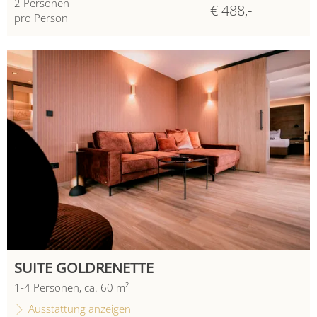
2
Personen
€ 488,-
pro Person
SUITE GOLDRENETTE
1
-
4
Personen
,
ca.
60
m²
Ausstattung anzeigen