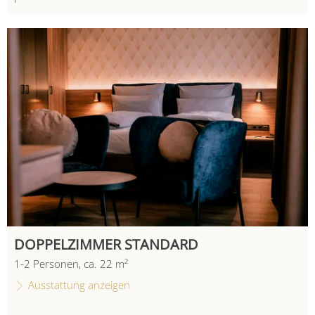
DOPPELZIMMER STANDARD
1
-
2
Personen
,
ca.
22
m²
Ausstattung anzeigen