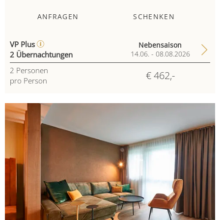
ANFRAGEN
SCHENKEN
VP Plus
Nebensaison
2 Übernachtungen
14.06. - 08.08.2026
2
Personen
€ 462,-
pro Person