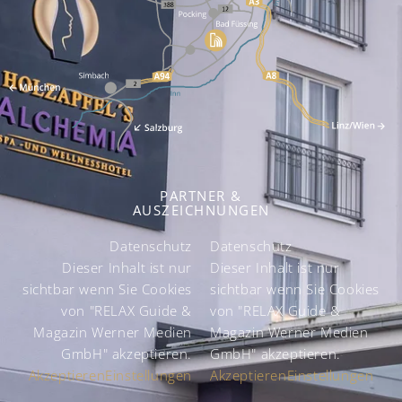
PARTNER &
AUSZEICHNUNGEN
Datenschutz
Datenschutz
k
Dieser Inhalt ist nur
Dieser Inhalt ist nur
sichtbar wenn Sie Cookies
sichtbar wenn Sie Cookies
von "RELAX Guide &
von "RELAX Guide &
Magazin Werner Medien
Magazin Werner Medien
GmbH" akzeptieren.
GmbH" akzeptieren.
Akzeptieren
Einstellungen
Akzeptieren
Einstellungen